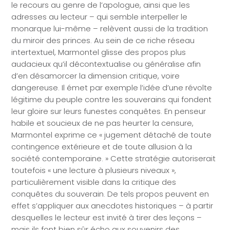
le recours au genre de l’apologue, ainsi que les
adresses au lecteur – qui semble interpeller le
monarque lui-même – relèvent aussi de la tradition
du miroir des princes. Au sein de ce riche réseau
intertextuel, Marmontel glisse des propos plus
audacieux qu’il décontextualise ou généralise afin
d’en désamorcer la dimension critique, voire
dangereuse. Il émet par exemple l’idée d’une révolte
légitime du peuple contre les souverains qui fondent
leur gloire sur leurs funestes conquêtes. En penseur
habile et soucieux de ne pas heurter la censure,
Marmontel exprime ce « jugement détaché de toute
contingence extérieure et de toute allusion à la
société contemporaine. » Cette stratégie autoriserait
toutefois « une lecture à plusieurs niveaux »,
particulièrement visible dans la critique des
conquêtes du souverain. De tels propos peuvent en
effet s’appliquer aux anecdotes historiques – à partir
desquelles le lecteur est invité à tirer des leçons –
mais ils font bien sûr écho aux souvenirs des