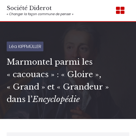
Société Diderot
« Changer la façon commune de penser »
Léa KIPFMÜLLER
Marmontel parmi les
« cacouacs » : « Gloire »,
« Grand » et « Grandeur »
dans l’
Encyclopédie